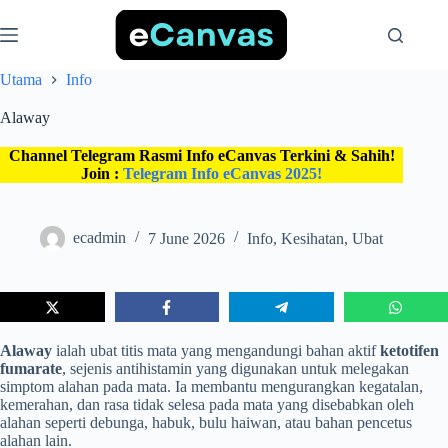
Skip
to
content
Utama
Info
Alaway
Channel Telegram Rasmi Info eCanvas Terkini & Sahih!
Join :
Telegram Info eCanvas 2025!
ecadmin
7 June 2026
Info
,
Kesihatan
,
Ubat
Alaway
ialah ubat titis mata yang mengandungi bahan aktif
ketotifen
fumarate
, sejenis antihistamin yang digunakan untuk melegakan
simptom alahan pada mata. Ia membantu mengurangkan kegatalan,
kemerahan, dan rasa tidak selesa pada mata yang disebabkan oleh
alahan seperti debunga, habuk, bulu haiwan, atau bahan pencetus
alahan lain.