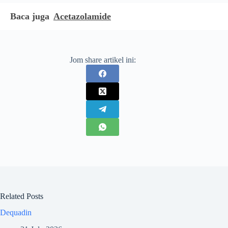
Baca juga
Acetazolamide
Jom share artikel ini:
Related Posts
Dequadin