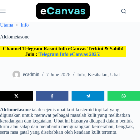
Skip
to
content
Utama
Info
Alclometasone
Channel Telegram Rasmi Info eCanvas Terkini & Sahih!
Join :
Telegram Info eCanvas 2025!
ecadmin
7 June 2026
Info
,
Kesihatan
,
Ubat
Alclometasone
ialah sejenis ubat kortikosteroid topikal yang
digunakan untuk merawat pelbagai masalah kulit yang melibatkan
keradangan dan kegatalan. Ubat ini biasanya didapati dalam bentuk
krim atau salap dan membantu mengurangkan kemerahan, bengkak,
serta rasa gatal yang disebabkan oleh keadaan kulit tertentu.