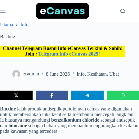
Skip
to
content
Utama
Info
Bactine
Channel Telegram Rasmi Info eCanvas Terkini & Sahih!
Join :
Telegram Info eCanvas 2025!
ecadmin
8 June 2026
Info
,
Kesihatan
,
Ubat
Bactine
ialah produk antiseptik pertolongan cemas yang digunakan
untuk membersihkan luka kecil serta membantu mencegah jangkitan.
Ia biasanya mengandungi
benzalkonium chloride
sebagai antiseptik
dan
lidocaine
sebagai bahan yang membantu mengurangkan kesakitan
pada kawasan yang tercedera.