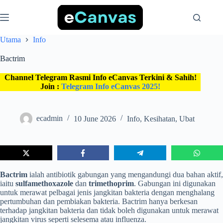
Skip
to
content
Utama
Info
Bactrim
Channel Telegram Rasmi Info eCanvas Terkini & Sahih!
Join :
Telegram Info eCanvas 2025!
ecadmin
10 June 2026
Info
,
Kesihatan
,
Ubat
Bactrim
ialah antibiotik gabungan yang mengandungi dua bahan aktif,
iaitu
sulfamethoxazole
dan
trimethoprim
. Gabungan ini digunakan
untuk merawat pelbagai jenis jangkitan bakteria dengan menghalang
pertumbuhan dan pembiakan bakteria. Bactrim hanya berkesan
terhadap jangkitan bakteria dan tidak boleh digunakan untuk merawat
jangkitan virus seperti selesema atau influenza.