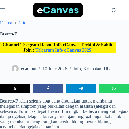
Skip
to
content
Utama
Info
Bearco-F
Channel Telegram Rasmi Info eCanvas Terkini & Sahih!
Join :
Telegram Info eCanvas 2025!
ecadmin
10 June 2026
Info
,
Kesihatan
,
Ubat
Bearco-F
ialah sejenis ubat yang digunakan untuk membantu
melegakan simptom yang berkaitan dengan
alahan (alergi)
dan
selesema. Formulasi tepat Bearco-F mungkin berbeza mengikut negara
dan pengeluar, tetapi ia biasanya mengandungi gabungan bahan aktif
yang membantu mengurangkan bersin, hidung berair, hidung
tersumbat, dan gejala alahan lain.