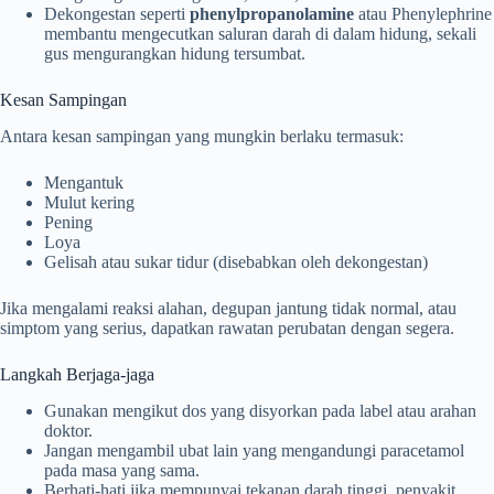
Dekongestan seperti
phenylpropanolamine
atau Phenylephrine
membantu mengecutkan saluran darah di dalam hidung, sekali
gus mengurangkan hidung tersumbat.
Kesan Sampingan
Antara kesan sampingan yang mungkin berlaku termasuk:
Mengantuk
Mulut kering
Pening
Loya
Gelisah atau sukar tidur (disebabkan oleh dekongestan)
Jika mengalami reaksi alahan, degupan jantung tidak normal, atau
simptom yang serius, dapatkan rawatan perubatan dengan segera.
Langkah Berjaga-jaga
Gunakan mengikut dos yang disyorkan pada label atau arahan
doktor.
Jangan mengambil ubat lain yang mengandungi paracetamol
pada masa yang sama.
Berhati-hati jika mempunyai tekanan darah tinggi, penyakit