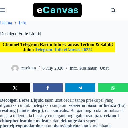
Skip
to
content
Utama
Info
Decolgen Forte Liquid
Channel Telegram Rasmi Info eCanvas Terkini & Sahih!
Join :
Telegram Info eCanvas 2025!
ecadmin
6 July 2026
Info
,
Kesihatan
,
Ubat
Decolgen Forte Liquid
ialah ubat cecair tanpa preskripsi yang
digunakan untuk melegakan simptom
selesema biasa
,
influenza (flu)
,
resdung (rinitis alergi)
, dan
sinusitis
. Bergantung pada formulasi di
negara tertentu, ia biasanya mengandungi gabungan
paracetamol
,
chlorpheniramine maleate
, dan
dekongestan
seperti
phenylpropanolamine
atau
phenylephrine
untuk membantu