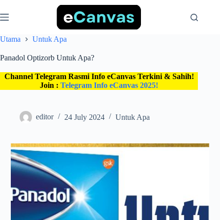
Skip
to
content
Utama
Untuk Apa
Panadol Optizorb Untuk Apa?
Channel Telegram Rasmi Info eCanvas Terkini & Sahih!
Join :
Telegram Info eCanvas 2025!
editor
24 July 2024
Untuk Apa