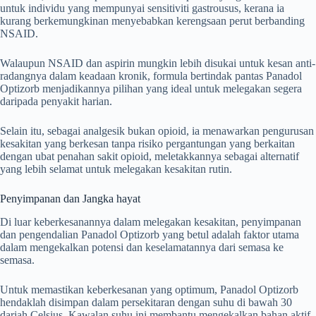
untuk individu yang mempunyai sensitiviti gastrousus, kerana ia
kurang berkemungkinan menyebabkan kerengsaan perut berbanding
NSAID.
Walaupun NSAID dan aspirin mungkin lebih disukai untuk kesan anti-
radangnya dalam keadaan kronik, formula bertindak pantas Panadol
Optizorb menjadikannya pilihan yang ideal untuk melegakan segera
daripada penyakit harian.
Selain itu, sebagai analgesik bukan opioid, ia menawarkan pengurusan
kesakitan yang berkesan tanpa risiko pergantungan yang berkaitan
dengan ubat penahan sakit opioid, meletakkannya sebagai alternatif
yang lebih selamat untuk melegakan kesakitan rutin.
Penyimpanan dan Jangka hayat
Di luar keberkesanannya dalam melegakan kesakitan, penyimpanan
dan pengendalian Panadol Optizorb yang betul adalah faktor utama
dalam mengekalkan potensi dan keselamatannya dari semasa ke
semasa.
Untuk memastikan keberkesanan yang optimum, Panadol Optizorb
hendaklah disimpan dalam persekitaran dengan suhu di bawah 30
darjah Celsius. Kawalan suhu ini membantu mengekalkan bahan aktif