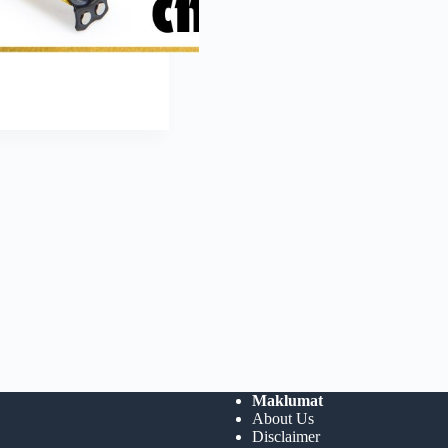
Maklumat
About Us
Disclaimer